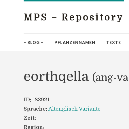
MPS – Repository
– BLOG –
PFLANZENNAMEN
TEXTE
eorthqella
(ang-va
ID:
183921
Sprache:
Altenglisch Variante
Zeit:
Region: