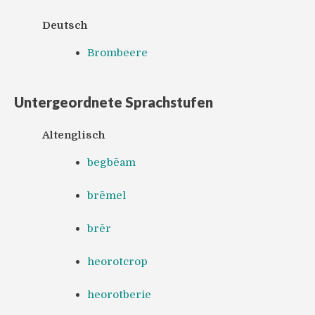
Deutsch
Brombeere
Untergeordnete Sprachstufen
Altenglisch
begbēam
brēmel
brēr
heorotcrop
heorotberie