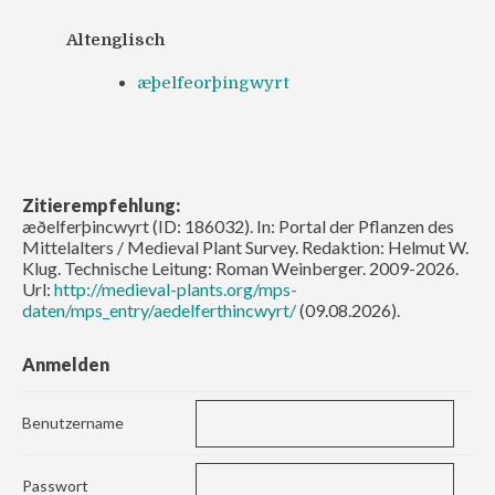
Altenglisch
æþelfeorþingwyrt
Zitierempfehlung:
æðelferþincwyrt (ID: 186032). In: Portal der Pflanzen des
Mittelalters / Medieval Plant Survey. Redaktion: Helmut W.
Klug. Technische Leitung: Roman Weinberger. 2009-2026.
Url:
http://medieval-plants.org/mps-
daten/mps_entry/aedelferthincwyrt/
(09.08.2026).
Anmelden
Benutzername
Passwort