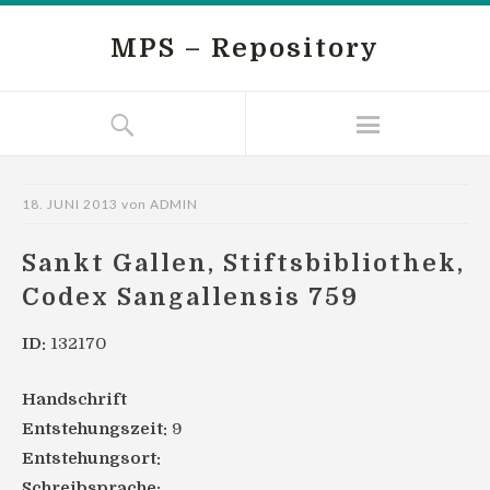
MPS – Repository
18. JUNI 2013
von
ADMIN
Sankt Gallen, Stiftsbibliothek,
Codex Sangallensis 759
ID:
132170
Handschrift
Entstehungszeit:
9
Entstehungsort:
Schreibsprache: