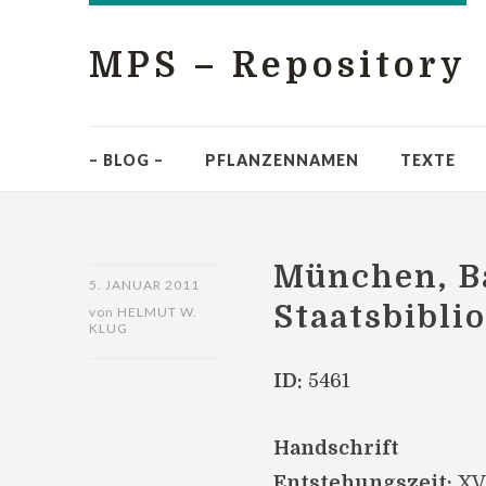
MPS – Repository
– BLOG –
PFLANZENNAMEN
TEXTE
München, B
5. JANUAR 2011
Staatsbibli
von
HELMUT W.
KLUG
ID:
5461
Handschrift
Entstehungszeit:
XV