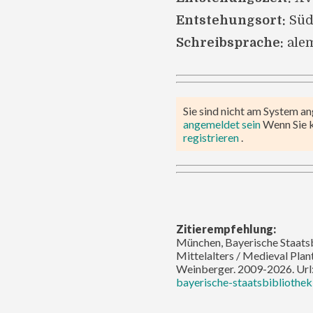
Entstehungsort:
Süd
Schreibsprache:
ale
Sie sind nicht am System a
angemeldet sein
Wenn Sie 
registrieren
.
Zitierempfehlung:
München, Bayerische Staatsbi
Mittelalters / Medieval Pla
Weinberger. 2009-2026. Url
bayerische-staatsbibliothe