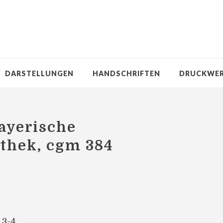
DARSTELLUNGEN
HANDSCHRIFTEN
DRUCKWE
ayerische
othek, cgm 384
 3-4