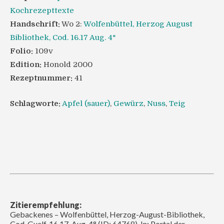
Kochrezepttexte
Handschrift:
Wo 2:
Wolfenbüttel, Herzog August
Bibliothek, Cod. 16.17 Aug. 4°
Folio:
109v
Edition:
Honold 2000
Rezeptnummer:
41
Schlagworte:
Apfel (sauer)
,
Gewürz
,
Nuss
,
Teig
Zitierempfehlung:
Gebackenes – Wolfenbüttel, Herzog-August-Bibliothek,
Cod. Guelf. 16.17. Aug. 4° (ID: 64768). In: Portal der