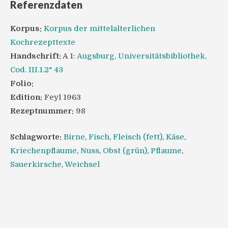
Referenzdaten
Korpus:
Korpus der mittelalterlichen
Kochrezepttexte
Handschrift:
A 1:
Augsburg, Universitätsbibliothek,
Cod. III.1.2° 43
Folio:
Edition:
Feyl 1963
Rezeptnummer:
98
Schlagworte:
Birne
,
Fisch
,
Fleisch (fett)
,
Käse
,
Kriechenpflaume
,
Nuss
,
Obst (grün)
,
Pflaume
,
Sauerkirsche
,
Weichsel