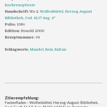
Kochrezepttexte
Handschrift:
Wo 2:
Wolfenbüttel, Herzog August
Bibliothek, Cod. 16.17 Aug. 4°
Folio:
108v
Edition:
Honold 2000
Rezeptnummer:
34
Schlagworte:
Mandel
,
Reis
,
Safran
Zitierempfehlung:
Fastenfladen – Wolfenbüttel, Herzog-August-Bibliothek,
Cod. Guelf. 16.17. Aug. 4° (ID: 64761). In: Portal der