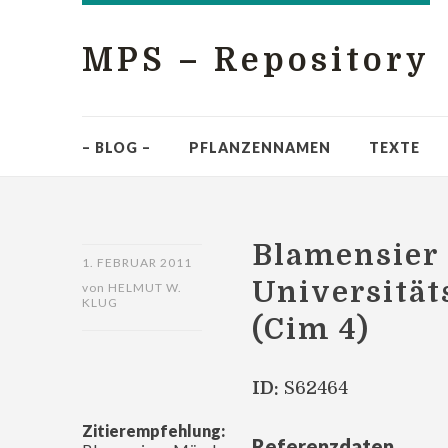
MPS – Repository
– BLOG –
PFLANZENNAMEN
TEXTE
Blamensier
1. FEBRUAR 2011
Universitäts
von
HELMUT W.
KLUG
(Cim 4)
ID:
S62464
Zitierempfehlung:
Referenzdaten