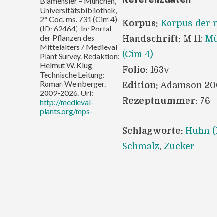
Blamensier – München,
Universitätsbibliothek,
2° Cod. ms. 731 (Cim 4)
Korpus:
Korpus der m
(ID: 62464). In: Portal
der Pflanzen des
Handschrift:
M 11:
Mü
Mittelalters / Medieval
(Cim 4)
Plant Survey. Redaktion:
Helmut W. Klug.
Folio:
163v
Technische Leitung:
Roman Weinberger.
Edition:
Adamson 20
2009-2026. Url:
Rezeptnummer:
76
http://medieval-
plants.org/mps-
Schlagworte:
Huhn (
Schmalz
,
Zucker