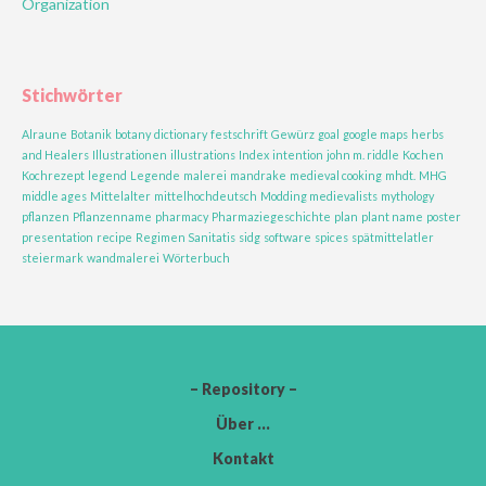
Organization
Stichwörter
Alraune
Botanik
botany
dictionary
festschrift
Gewürz
goal
google maps
herbs
and Healers
Illustrationen
illustrations
Index
intention
john m. riddle
Kochen
Kochrezept
legend
Legende
malerei
mandrake
medieval cooking
mhdt.
MHG
middle ages
Mittelalter
mittelhochdeutsch
Modding medievalists
mythology
pflanzen
Pflanzenname
pharmacy
Pharmaziegeschichte
plan
plant name
poster
presentation
recipe
Regimen Sanitatis
sidg
software
spices
spätmittelatler
steiermark
wandmalerei
Wörterbuch
– Repository –
Über …
Kontakt