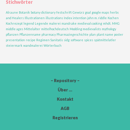
Stichwörter
Alraune
Botanik
botany
dictionary
festschrift
Gewürz
goal
google maps
herbs
and Healers
Illustrationen
illustrations
Index
intention
john m. riddle
Kochen
Kochrezept
legend
Legende
malerei
mandrake
medieval cooking
mhdt.
MHG
middle ages
Mittelalter
mittelhochdeutsch
Modding medievalists
mythology
pflanzen
Pflanzenname
pharmacy
Pharmaziegeschichte
plan
plant name
poster
presentation
recipe
Regimen Sanitatis
sidg
software
spices
spätmittelatler
steiermark
wandmalerei
Wörterbuch
– Repository –
Über …
Kontakt
AGB
Registrieren